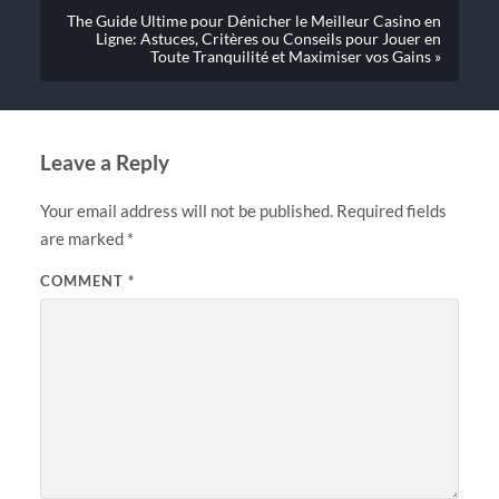
The Guide Ultime pour Dénicher le Meilleur Casino en
Ligne: Astuces, Critères ou Conseils pour Jouer en
Toute Tranquilité et Maximiser vos Gains »
Leave a Reply
Your email address will not be published.
Required fields
are marked
*
COMMENT
*