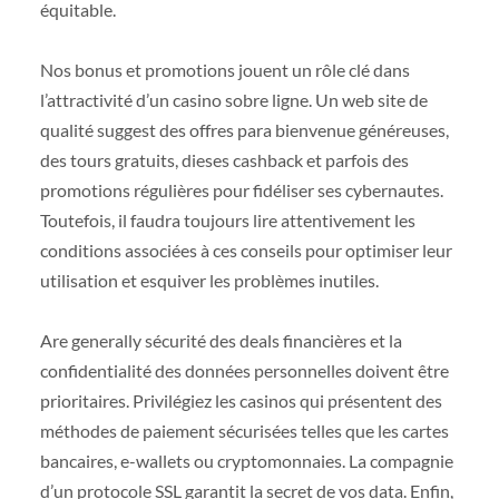
équitable.
Nos bonus et promotions jouent un rôle clé dans
l’attractivité d’un casino sobre ligne. Un web site de
qualité suggest des offres para bienvenue généreuses,
des tours gratuits, dieses cashback et parfois des
promotions régulières pour fidéliser ses cybernautes.
Toutefois, il faudra toujours lire attentivement les
conditions associées à ces conseils pour optimiser leur
utilisation et esquiver les problèmes inutiles.
Are generally sécurité des deals financières et la
confidentialité des données personnelles doivent être
prioritaires. Privilégiez les casinos qui présentent des
méthodes de paiement sécurisées telles que les cartes
bancaires, e-wallets ou cryptomonnaies. La compagnie
d’un protocole SSL garantit la secret de vos data. Enfin,