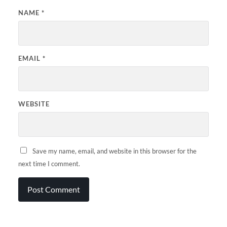
NAME
*
EMAIL
*
WEBSITE
Save my name, email, and website in this browser for the
next time I comment.