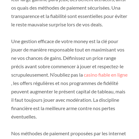
os quais des méthodes de paiement sécurisées. Una
transparence et la fiabilité sont essentielles pour éviter
le reste mauvaise surprise lors de vos deals.
Une gestion efficace de votre money est la clé pour
jouer de manière responsable tout en maximisant vos
ne vos chances de gains. Définissez un price range
précis avant sobre commencer à jouer et respectez-le
scrupuleusement. N’oubliez pas la
casino fiable en ligne
, les offers régulières et nos programmes de fidélité
peuvent augmenter le présent capital de tableau, mais
il faut toujours jouer avec modération. La discipline
financière est la meilleure arme contre nos pertes
éventuelles.
Nos méthodes de paiement proposées par les internet