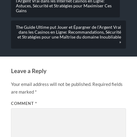
l’Argent Vrai dans les Internet casinos en Ligne:
Astuces, Sécurité et Stratégies pour Maximiser Ces
Gains
The Guide Ultime put Jouer et Épargner de l’Argent Vrai
dans les Casinos en Ligne: Recommandations, Sécurité
et Stratégies pour une Maîtrise du domaine Inoubliable
»
Leave a Reply
Your email address will not be published.
Required fields
are marked
*
COMMENT
*