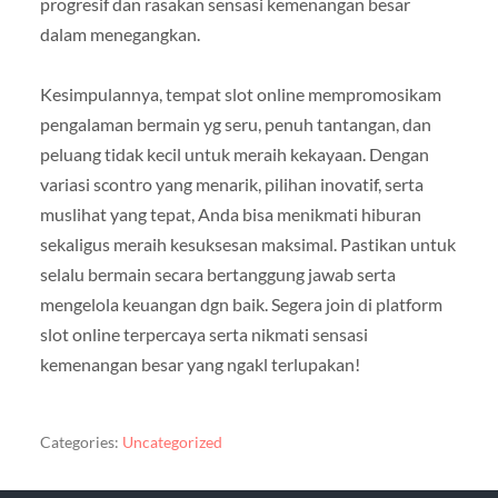
progresif dan rasakan sensasi kemenangan besar
dalam menegangkan.
Kesimpulannya, tempat slot online mempromosikam
pengalaman bermain yg seru, penuh tantangan, dan
peluang tidak kecil untuk meraih kekayaan. Dengan
variasi scontro yang menarik, pilihan inovatif, serta
muslihat yang tepat, Anda bisa menikmati hiburan
sekaligus meraih kesuksesan maksimal. Pastikan untuk
selalu bermain secara bertanggung jawab serta
mengelola keuangan dgn baik. Segera join di platform
slot online terpercaya serta nikmati sensasi
kemenangan besar yang ngakl terlupakan!
Categories:
Uncategorized