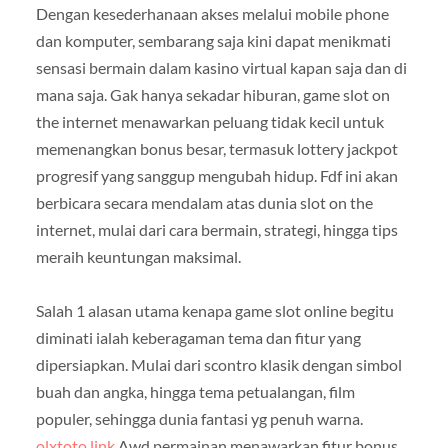
Dengan kesederhanaan akses melalui mobile phone
dan komputer, sembarang saja kini dapat menikmati
sensasi bermain dalam kasino virtual kapan saja dan di
mana saja. Gak hanya sekadar hiburan, game slot on
the internet menawarkan peluang tidak kecil untuk
memenangkan bonus besar, termasuk lottery jackpot
progresif yang sanggup mengubah hidup. Fdf ini akan
berbicara secara mendalam atas dunia slot on the
internet, mulai dari cara bermain, strategi, hingga tips
meraih keuntungan maksimal.
Salah 1 alasan utama kenapa game slot online begitu
diminati ialah keberagaman tema dan fitur yang
dipersiapkan. Mulai dari scontro klasik dengan simbol
buah dan angka, hingga tema petualangan, film
populer, sehingga dunia fantasi yg penuh warna.
olxtoto link
Awd permainan menawarkan fitur bonus,