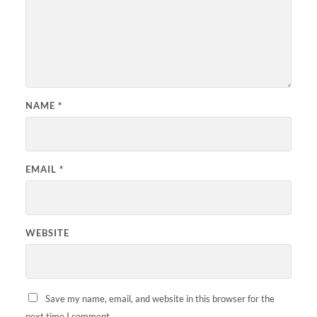
NAME
*
EMAIL
*
WEBSITE
Save my name, email, and website in this browser for the
next time I comment.