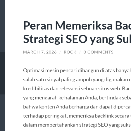
Peran Memeriksa Bac
Strategi SEO yang Su
MARCH 7, 2026
/
ROCK
/
0 COMMENTS
Optimasi mesin pencari dibangun di atas banyak 
salah satu sinyal paling ampuh yang digunakan
kredibilitas dan relevansi sebuah situs web. Bac
yang mengarah ke halaman Anda, bertindak se
bahwa konten Anda berharga dan dapat diperca
terhadap peringkat, memeriksa backlink secara
dalam mempertahankan strategi SEO yang suks