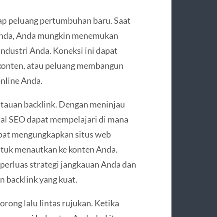
p peluang pertumbuhan baru. Saat
 Anda, Anda mungkin menemukan
ndustri Anda. Koneksi ini dapat
i konten, atau peluang membangun
nline Anda.
antauan backlink. Dengan meninjau
onal SEO dapat mempelajari di mana
apat mengungkapkan situs web
untuk menautkan ke konten Anda.
rluas strategi jangkauan Anda dan
 backlink yang kuat.
rong lalu lintas rujukan. Ketika