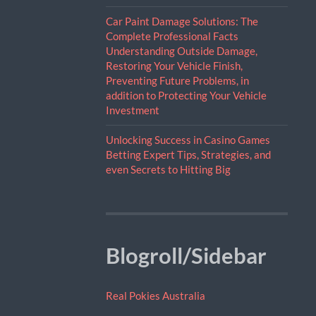
Car Paint Damage Solutions: The
Complete Professional Facts
Understanding Outside Damage,
Restoring Your Vehicle Finish,
Preventing Future Problems, in
addition to Protecting Your Vehicle
Investment
Unlocking Success in Casino Games
Betting Expert Tips, Strategies, and
even Secrets to Hitting Big
Blogroll/Sidebar
Real Pokies Australia