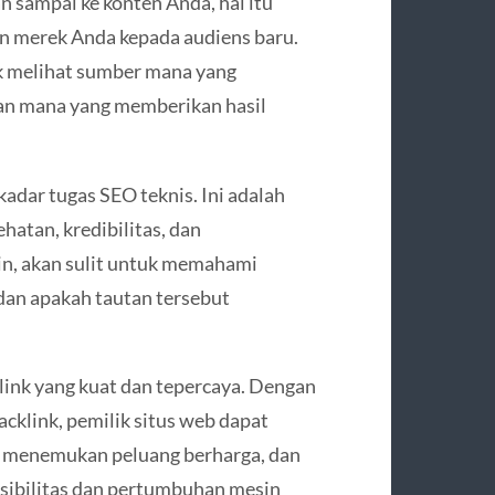
n sampai ke konten Anda, hal itu
n merek Anda kepada audiens baru.
 melihat sumber mana yang
aan mana yang memberikan hasil
adar tugas SEO teknis. Ini adalah
hatan, kredibilitas, dan
n, akan sulit untuk memahami
dan apakah tautan tersebut
link yang kuat dan tepercaya. Dengan
cklink, pemilik situs web dapat
a, menemukan peluang berharga, dan
sibilitas dan pertumbuhan mesin