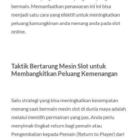
bermain. Memanfaatkan penawaran ini ini bisa
menjadi satu cara yang efektif untuk meningkatkan
peluang kamungkinan anda menang anda pada slot
online.
Taktik Bertarung Mesin Slot untuk
Membangkitkan Peluang Kemenangan
Satu strategi yang bisa meningkatkan kesempatan
menang saat bermain mesin slot di dunia maya adalah
melalui memilih permainan yang pas. Anda perlu
menyimak tingkat return bagi pemain atau
Pengembalian kepada Pemain (Return to Player) dari