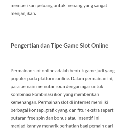
memberikan peluang untuk menang yang sangat
menjanjikan.
Pengertian dan Tipe Game Slot Online
Permainan slot online adalah bentuk game judi yang
populer pada platform online. Dalam permainan ini,
para pemain memutar roda dengan agar untuk
kombinasi kombinasi ikon yang memberikan
kemenangan. Permainan slot di internet memiliki
berbagai konsep, grafik yang, dan fitur ekstra seperti
putaran free spin dan bonus atau insentif. Ini
menjadikannya menarik perhatian bagi pemain dari