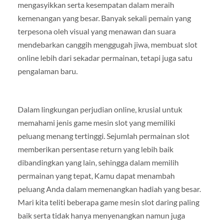
mengasyikkan serta kesempatan dalam meraih
kemenangan yang besar. Banyak sekali pemain yang
terpesona oleh visual yang menawan dan suara
mendebarkan canggih menggugah jiwa, membuat slot
online lebih dari sekadar permainan, tetapi juga satu
pengalaman baru.
Dalam lingkungan perjudian online, krusial untuk
memahami jenis game mesin slot yang memiliki
peluang menang tertinggi. Sejumlah permainan slot
memberikan persentase return yang lebih baik
dibandingkan yang lain, sehingga dalam memilih
permainan yang tepat, Kamu dapat menambah
peluang Anda dalam memenangkan hadiah yang besar.
Mari kita teliti beberapa game mesin slot daring paling
baik serta tidak hanya menyenangkan namun juga