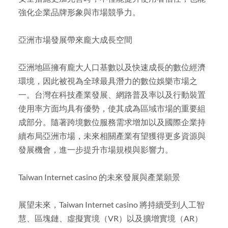
強化企業品牌形象與市場競爭力。
亞洲市場發展帶來龐大成長空間
亞洲地區擁有龐大人口基數以及快速成長的數位經濟
環境，因此被視為全球最具潛力的數位娛樂市場之
一。台灣在科技產業發展、網路普及率以及行動裝置
使用率方面均具有優勢，使其成為區域市場的重要組
成部分。隨著跨境數位服務需求增加以及國際企業持
續布局亞洲市場，未來相關產業有望獲得更多資源與
發展機會，進一步提升市場規模與影響力。
Taiwan Internet casino 的未來發展與產業願景
展望未來，Taiwan Internet casino 將持續受到人工智
慧、區塊鏈、虛擬實境（VR）以及擴增實境（AR）