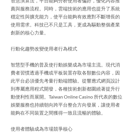
智慧演算法，平台能夠分析使用者偏好，優化內容推
薦與服務流程。同時，雲端技術的應用也提升了系統
穩定性與擴充能力，使平台能夠有效應對不斷增長的
使用需求。科技已不只是工具，更成為驅動整個產業
創新的核心力量。
行動化趨勢改變使用者行為模式
智慧型手機的普及使行動娛樂成為市場主流。現代消
費者習慣透過手機或平板裝置存取各類數位內容，因
此平台必須優先考量行動端體驗。從響應式網頁設計
到專屬應用程式開發，各種技術創新都圍繞著提升行
動便利性而展開。Taiwan Online Casino 所代表的數位
娛樂服務也持續朝向跨平台整合方向發展，讓使用者
能夠在不同裝置之間獲得一致且流暢的體驗。
使用者體驗成為市場競爭核心