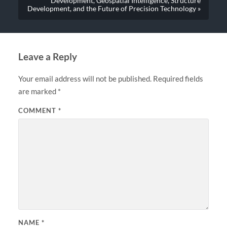
Development, Geospatial Intelligence, Structure
Development, and the Future of Precision Technology »
Leave a Reply
Your email address will not be published.
Required fields
are marked
*
COMMENT
*
NAME
*