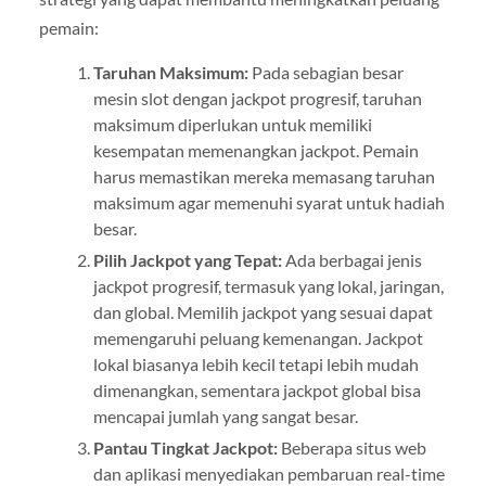
pemain:
Taruhan Maksimum:
Pada sebagian besar
mesin slot dengan jackpot progresif, taruhan
maksimum diperlukan untuk memiliki
kesempatan memenangkan jackpot. Pemain
harus memastikan mereka memasang taruhan
maksimum agar memenuhi syarat untuk hadiah
besar.
Pilih Jackpot yang Tepat:
Ada berbagai jenis
jackpot progresif, termasuk yang lokal, jaringan,
dan global. Memilih jackpot yang sesuai dapat
memengaruhi peluang kemenangan. Jackpot
lokal biasanya lebih kecil tetapi lebih mudah
dimenangkan, sementara jackpot global bisa
mencapai jumlah yang sangat besar.
Pantau Tingkat Jackpot:
Beberapa situs web
dan aplikasi menyediakan pembaruan real-time