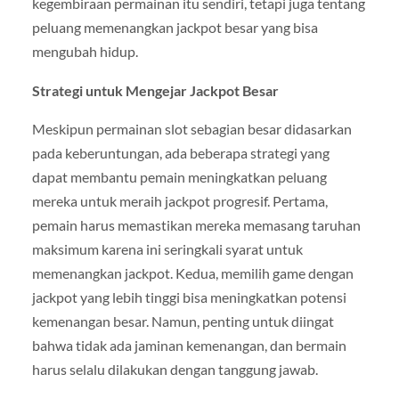
kegembiraan permainan itu sendiri, tetapi juga tentang
peluang memenangkan jackpot besar yang bisa
mengubah hidup.
Strategi untuk Mengejar Jackpot Besar
Meskipun permainan slot sebagian besar didasarkan
pada keberuntungan, ada beberapa strategi yang
dapat membantu pemain meningkatkan peluang
mereka untuk meraih jackpot progresif. Pertama,
pemain harus memastikan mereka memasang taruhan
maksimum karena ini seringkali syarat untuk
memenangkan jackpot. Kedua, memilih game dengan
jackpot yang lebih tinggi bisa meningkatkan potensi
kemenangan besar. Namun, penting untuk diingat
bahwa tidak ada jaminan kemenangan, dan bermain
harus selalu dilakukan dengan tanggung jawab.