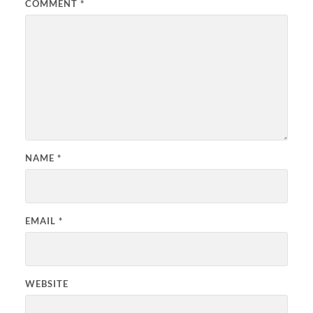
COMMENT
*
NAME
*
EMAIL
*
WEBSITE