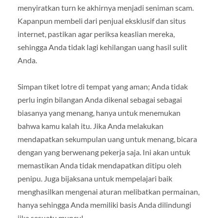
menyiratkan turn ke akhirnya menjadi seniman scam.
Kapanpun membeli dari penjual eksklusif dan situs
internet, pastikan agar periksa keaslian mereka,
sehingga Anda tidak lagi kehilangan uang hasil sulit
Anda.
Simpan tiket lotre di tempat yang aman; Anda tidak
perlu ingin bilangan Anda dikenal sebagai sebagai
biasanya yang menang, hanya untuk menemukan
bahwa kamu kalah itu. Jika Anda melakukan
mendapatkan sekumpulan uang untuk menang, bicara
dengan yang berwenang pekerja saja. Ini akan untuk
memastikan Anda tidak mendapatkan ditipu oleh
penipu. Juga bijaksana untuk mempelajari baik
menghasilkan mengenai aturan melibatkan permainan,
hanya sehingga Anda memiliki basis Anda dilindungi
jika sesuatu muncul.