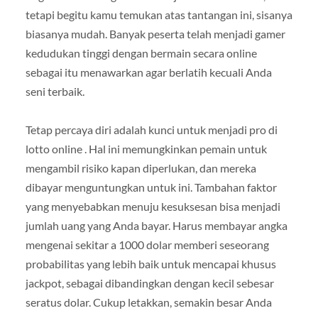
tetapi begitu kamu temukan atas tantangan ini, sisanya
biasanya mudah. Banyak peserta telah menjadi gamer
kedudukan tinggi dengan bermain secara online
sebagai itu menawarkan agar berlatih kecuali Anda
seni terbaik.
Tetap percaya diri adalah kunci untuk menjadi pro di
lotto online . Hal ini memungkinkan pemain untuk
mengambil risiko kapan diperlukan, dan mereka
dibayar menguntungkan untuk ini. Tambahan faktor
yang menyebabkan menuju kesuksesan bisa menjadi
jumlah uang yang Anda bayar. Harus membayar angka
mengenai sekitar a 1000 dolar memberi seseorang
probabilitas yang lebih baik untuk mencapai khusus
jackpot, sebagai dibandingkan dengan kecil sebesar
seratus dolar. Cukup letakkan, semakin besar Anda