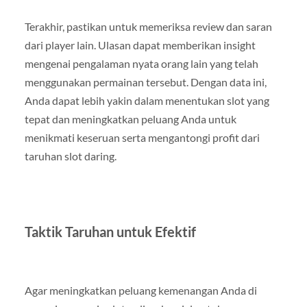
Terakhir, pastikan untuk memeriksa review dan saran
dari player lain. Ulasan dapat memberikan insight
mengenai pengalaman nyata orang lain yang telah
menggunakan permainan tersebut. Dengan data ini,
Anda dapat lebih yakin dalam menentukan slot yang
tepat dan meningkatkan peluang Anda untuk
menikmati keseruan serta mengantongi profit dari
taruhan slot daring.
Taktik Taruhan untuk Efektif
Agar meningkatkan peluang kemenangan Anda di