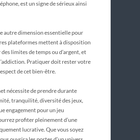
éléphone, est un signe de sérieux ainsi
ne autre dimension essentielle pour
res plateformes mettent à disposition
r des limites de temps ou d’argent, et
’addiction. Pratiquer doit rester votre
respect de cet bien-être.
net nécessite de prendre durante
té, tranquilité, diversité des jeux,
i que engagement pour un jeu
ourrez profiter pleinement d’une
tiquement lucrative. Que vous soyez
ous ouvrira les portes d’un univers