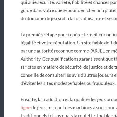
qui allie sécurité, variété, fiabilité et chances 
guide dans votre quête pour dénicher una platef
du domaine de jeu soit à la fois plaisante et sécu
La première étape pour repérer le meilleur online
légalité et votre réputation. Un site fiable doit d
par une autorité reconnue comme l’ARJEL en mé
Authority. Ces qualifications garantissent que 
strictes en matière de sécurité, de justice et d
conseillé de consulter les avis d’autres joueurs
d’éviter les sites modeste fiables ou frauduleux.
Ensuite, la traduction et la qualité des jeux pro
ligne
de jeux, incluant des machines à sous innov
traditionnels tels os quais la roulette, the black