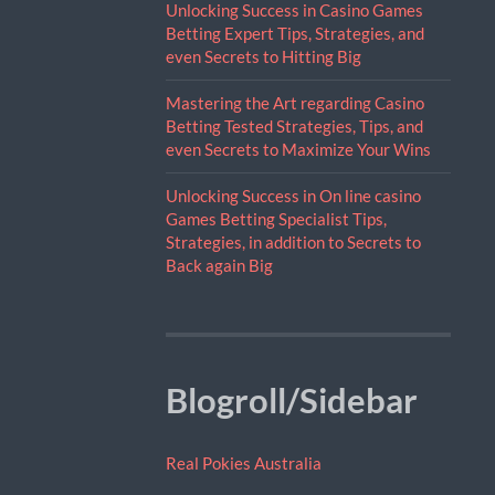
Unlocking Success in Casino Games
Betting Expert Tips, Strategies, and
even Secrets to Hitting Big
Mastering the Art regarding Casino
Betting Tested Strategies, Tips, and
even Secrets to Maximize Your Wins
Unlocking Success in On line casino
Games Betting Specialist Tips,
Strategies, in addition to Secrets to
Back again Big
Blogroll/Sidebar
Real Pokies Australia