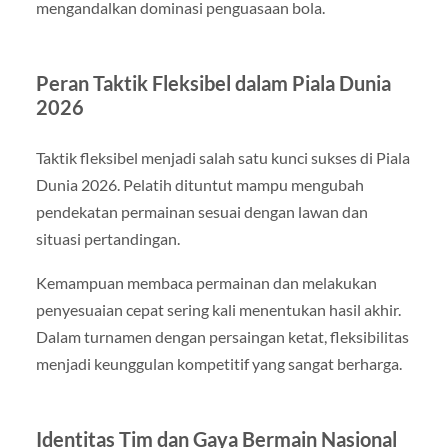
mengandalkan dominasi penguasaan bola.
Peran Taktik Fleksibel dalam Piala Dunia
2026
Taktik fleksibel menjadi salah satu kunci sukses di Piala
Dunia 2026. Pelatih dituntut mampu mengubah
pendekatan permainan sesuai dengan lawan dan
situasi pertandingan.
Kemampuan membaca permainan dan melakukan
penyesuaian cepat sering kali menentukan hasil akhir.
Dalam turnamen dengan persaingan ketat, fleksibilitas
menjadi keunggulan kompetitif yang sangat berharga.
Identitas Tim dan Gaya Bermain Nasional