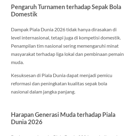
Pengaruh Turnamen terhadap Sepak Bola
Domestik
Dampak Piala Dunia 2026 tidak hanya dirasakan di
level internasional, tetapi juga di kompetisi domestik.
Penampilan tim nasional sering memengaruhi minat
masyarakat terhadap liga lokal dan pembinaan pemain
muda.
Kesuksesan di Piala Dunia dapat menjadi pemicu
reformasi dan peningkatan kualitas sepak bola
nasional dalam jangka panjang.
Harapan Generasi Muda terhadap Piala
Dunia 2026