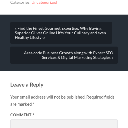
Categories:
Uncategorized
« Find the Finest Gourmet Expertise: Why Buying
Superior Olives Online Lifts Your Culinary and even
Healthy Lifestyle
Area code Business Growth along with Expert SEO
Services & Digital Marketing Strategies »
Leave a Reply
Your email address will not be published.
Required fields
are marked
*
COMMENT
*