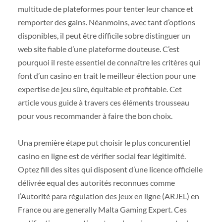
multitude de plateformes pour tenter leur chance et
remporter des gains. Néanmoins, avec tant d’options
disponibles, il peut être difficile sobre distinguer un
web site fiable d’une plateforme douteuse. C’est
pourquoi il reste essentiel de connaître les critères qui
font d’un casino en trait le meilleur élection pour une
expertise de jeu sûre, équitable et profitable. Cet
article vous guide à travers ces éléments trousseau
pour vous recommander à faire the bon choix.
Una première étape put choisir le plus concurentiel
casino en ligne est de vérifier social fear légitimité.
Optez fill des sites qui disposent d’une licence officielle
délivrée equal des autorités reconnues comme
l’Autorité para régulation des jeux en ligne (ARJEL) en
France ou are generally Malta Gaming Expert. Ces