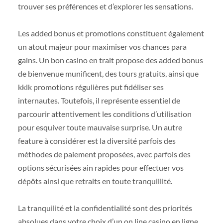
trouver ses préférences et d’explorer les sensations.
Les added bonus et promotions constituent également
un atout majeur pour maximiser vos chances para
gains. Un bon casino en trait propose des added bonus
de bienvenue munificent, des tours gratuits, ainsi que
kklk promotions régulières put fidéliser ses
internautes. Toutefois, il représente essentiel de
parcourir attentivement les conditions d’utilisation
pour esquiver toute mauvaise surprise. Un autre
feature à considérer est la diversité parfois des
méthodes de paiement proposées, avec parfois des
options sécurisées ain rapides pour effectuer vos
dépôts ainsi que retraits en toute tranquillité.
La tranquilité et la confidentialité sont des priorités
absolues dans votre choix d’un on line casino en ligne.