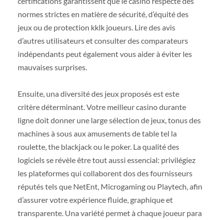
certifications garantissent que le casino respecte des
normes strictes en matière de sécurité, d’équité des
jeux ou de protection kklk joueurs. Lire des avis
d’autres utilisateurs et consulter des comparateurs
indépendants peut également vous aider à éviter les
mauvaises surprises.
Ensuite, una diversité des jeux proposés est este
critère déterminant. Votre meilleur casino durante
ligne doit donner une large sélection de jeux, tonus des
machines à sous aux amusements de table tel la
roulette, the blackjack ou le poker. La qualité des
logiciels se révèle être tout aussi essencial: privilégiez
les plateformes qui collaborent dos des fournisseurs
réputés tels que NetEnt, Microgaming ou Playtech, afin
d’assurer votre expérience fluide, graphique et
transparente. Una variété permet à chaque joueur para