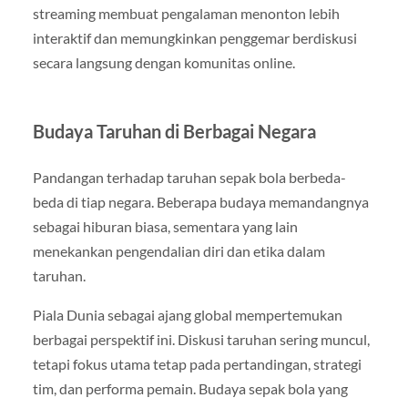
streaming membuat pengalaman menonton lebih
interaktif dan memungkinkan penggemar berdiskusi
secara langsung dengan komunitas online.
Budaya Taruhan di Berbagai Negara
Pandangan terhadap taruhan sepak bola berbeda-
beda di tiap negara. Beberapa budaya memandangnya
sebagai hiburan biasa, sementara yang lain
menekankan pengendalian diri dan etika dalam
taruhan.
Piala Dunia sebagai ajang global mempertemukan
berbagai perspektif ini. Diskusi taruhan sering muncul,
tetapi fokus utama tetap pada pertandingan, strategi
tim, dan performa pemain. Budaya sepak bola yang