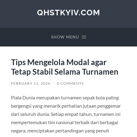
QHSTKYIV.COM
SHOW MENU
Tips Mengelola Modal agar
Tetap Stabil Selama Turnamen
FEBRUARY 11, 2026
/
0 COMMENTS
Piala Dunia merupakan turnamen sepak bola paling
bergengsi yang menarik perhatian jutaan penggemar
dari seluruh dunia. Setiap empat tahun, turnamen ini
mempertemukan tim nasional terbaik dari berbagai
negara, menciptakan pertandingan yang penuh