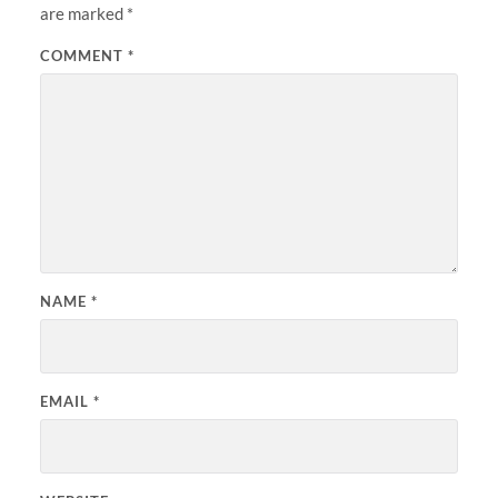
are marked
*
COMMENT
*
NAME
*
EMAIL
*