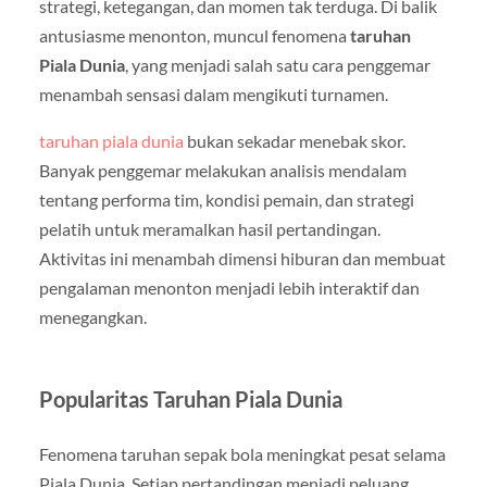
strategi, ketegangan, dan momen tak terduga. Di balik
antusiasme menonton, muncul fenomena
taruhan
Piala Dunia
, yang menjadi salah satu cara penggemar
menambah sensasi dalam mengikuti turnamen.
taruhan piala dunia
bukan sekadar menebak skor.
Banyak penggemar melakukan analisis mendalam
tentang performa tim, kondisi pemain, dan strategi
pelatih untuk meramalkan hasil pertandingan.
Aktivitas ini menambah dimensi hiburan dan membuat
pengalaman menonton menjadi lebih interaktif dan
menegangkan.
Popularitas Taruhan Piala Dunia
Fenomena taruhan sepak bola meningkat pesat selama
Piala Dunia. Setiap pertandingan menjadi peluang