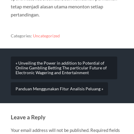
tetap menjadi alasan utama menonton setiap
pertandingan.
Categories:
Uncategorized
« Unveiling the Power in addition to Potential of
Online Gambling Betting The particular Future of
Electronic Wagering and Entertainment
Panduan Menggunakan Fitur Analisis Peluang »
Leave a Reply
Your email address will not be published.
Required fields