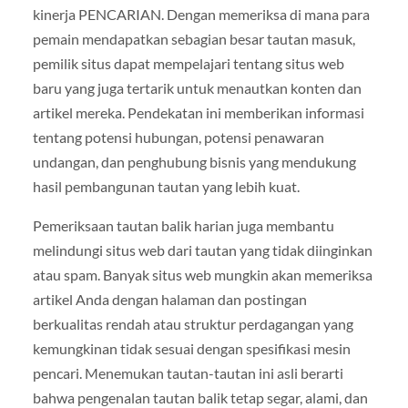
kinerja PENCARIAN. Dengan memeriksa di mana para
pemain mendapatkan sebagian besar tautan masuk,
pemilik situs dapat mempelajari tentang situs web
baru yang juga tertarik untuk menautkan konten dan
artikel mereka. Pendekatan ini memberikan informasi
tentang potensi hubungan, potensi penawaran
undangan, dan penghubung bisnis yang mendukung
hasil pembangunan tautan yang lebih kuat.
Pemeriksaan tautan balik harian juga membantu
melindungi situs web dari tautan yang tidak diinginkan
atau spam. Banyak situs web mungkin akan memeriksa
artikel Anda dengan halaman dan postingan
berkualitas rendah atau struktur perdagangan yang
kemungkinan tidak sesuai dengan spesifikasi mesin
pencari. Menemukan tautan-tautan ini asli berarti
bahwa pengenalan tautan balik tetap segar, alami, dan