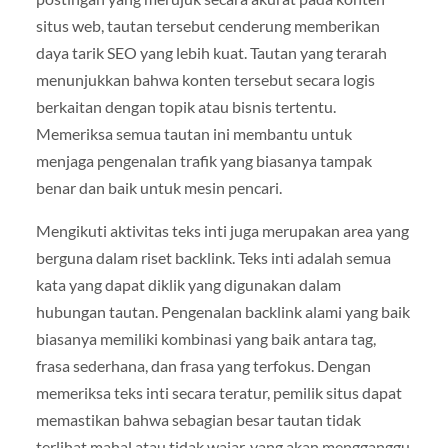
situs web, tautan tersebut cenderung memberikan
daya tarik SEO yang lebih kuat. Tautan yang terarah
menunjukkan bahwa konten tersebut secara logis
berkaitan dengan topik atau bisnis tertentu.
Memeriksa semua tautan ini membantu untuk
menjaga pengenalan trafik yang biasanya tampak
benar dan baik untuk mesin pencari.
Mengikuti aktivitas teks inti juga merupakan area yang
berguna dalam riset backlink. Teks inti adalah semua
kata yang dapat diklik yang digunakan dalam
hubungan tautan. Pengenalan backlink alami yang baik
biasanya memiliki kombinasi yang baik antara tag,
frasa sederhana, dan frasa yang terfokus. Dengan
memeriksa teks inti secara teratur, pemilik situs dapat
memastikan bahwa sebagian besar tautan tidak
terlihat mahal atau tidak wajar, yang akan mengganggu