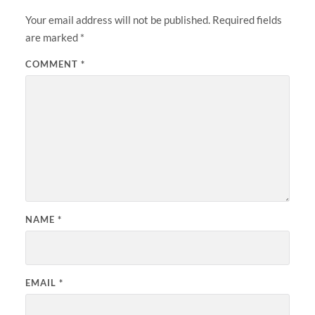
Your email address will not be published.
Required fields
are marked
*
COMMENT
*
NAME
*
EMAIL
*